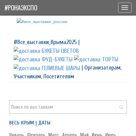
#РОНАЭКСПО
Toggl
navig
#Все_выставки_Крыма2025 |
| Организаторам,
Участникам, Посетителям
ВЕСЬ КРЫМ | ДАТЫ
Январь
Февраль
Март
Апрель
Май
Июнь
Июль