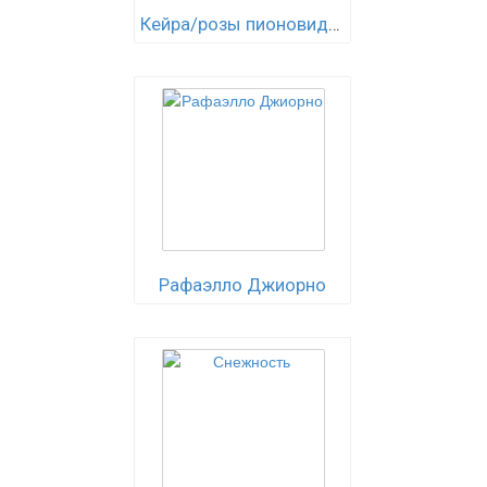
Кейра/розы пионовидные
Рафаэлло Джиорно