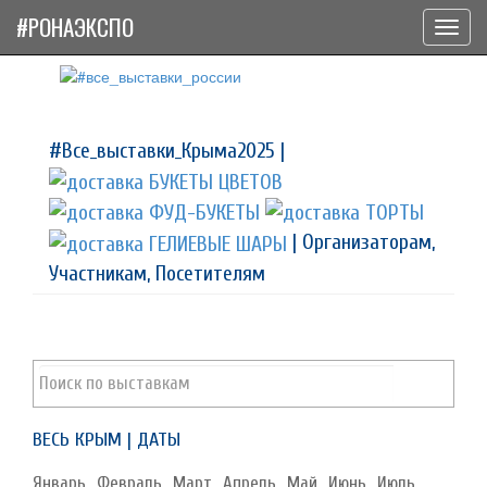
#РОНАЭКСПО
Toggl
navig
#Все_выставки_Крыма2025 |
| Организаторам,
Участникам, Посетителям
ВЕСЬ КРЫМ | ДАТЫ
Январь
Февраль
Март
Апрель
Май
Июнь
Июль