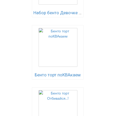
Набор бенто Девочке Уэнсдей
Бенто торт поКВАкаем