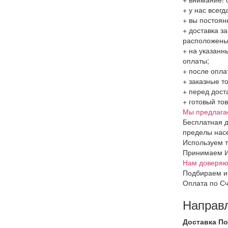
+ у нас всег
+ вы постоян
+ доставка з
расположен
+ на указанн
оплаты;
+ после опла
+ заказные т
+ перед дост
+ готовый то
Мы предлага
Бесплатная д
пределы насе
Используем т
Принимаем Ин
Нам доверяют
Подбираем и
Оплата по Сч
Направ
Доставка По