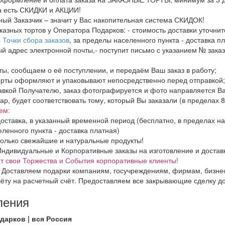
да есть СКИДКИ и АКЦИИ!
ный Заказчик – значит у Вас накопительная система СКИДОК!
аказных тортов у Оператора Подарков:
- стоимость доставки уточнит
ы
Точки сбора заказов
, за пределы населенного пункта - доставка пл
ый адрес электронной почты,- поступит письмо с указанием № заказ
ты, сообщаем о её поступлении, и передаём Ваш заказ в работу;
орты оформляют и упаковывают непосредственно перед отправкой;
авкой Получателю, заказ фотографируется и фото направляется В
вар, будет соответствовать тому, который Вы заказали (в пределах 
ем:
оставка, в указанный временной период (бесплатно, в пределах н
ленного пункта - доставка платная)
олько свежайшие и натуральные продукты!
дивидуальные и Корпоративные заказы на изготовление и доставки 
 свои Торжества и События корпоративные клиенты!
 Доставляем подарки компаниям, госучреждениям, фирмам, бизнес
ёту на расчетный счёт. Предоставляем все закрывающие сделку д
ления
дарков | вся Россия