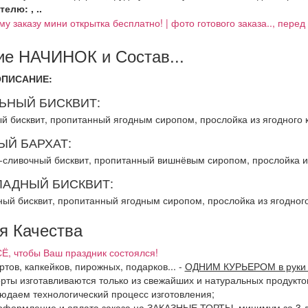
елю: , ..
му заказу мини открытка бесплатно! | фото готового заказа.., пере
е НАЧИНОК и Состав...
ОПИСАНИЕ:
ЬНЫЙ БИСКВИТ:
й бисквит, пропитанный ягодным сиропом, прослойка из ягодного 
ЫЙ БАРХАТ:
-сливочный бисквит, пропитанный вишнёвым сиропом, прослойка и
АДНЫЙ БИСКВИТ:
ый бисквит, пропитанный ягодным сиропом, прослойка из ягодног
я Качества
Ё, чтобы Ваш праздник состоялся!
ртов, капкейков, пирожных, подарков...
-
ОДНИМ КУРЬЕРОМ в руки 
орты изготавливаются только из свежайших и натуральных продукто
людаем технологический процесс изготовления;
оформление и оплата заказа на ЗАКАЗНЫЕ ТОРТЫ, минимум за 3 дн