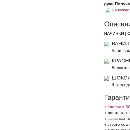
руки Получат
+ к каждо
Описани
НАЧИНКИ | 
ВАНИЛ
Ванильны
КРАСН
Бархатно
ШОКОЛ
Шоколадн
Гаранти
+ сделаем ВС
+ доставка то
+ заказные т
+ строго соб
+ внимание! 