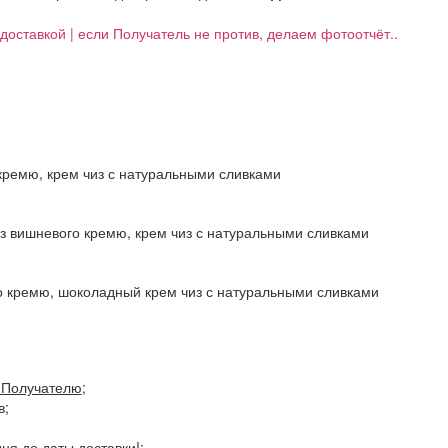
д доставкой | если Получатель не против, делаем фотоотчёт..
кремю, крем чиз с натуральными сливками
з вишневого кремю, крем чиз с натуральными сливками
о кремю, шоколадный крем чиз с натуральными сливками
Получателю
;
в;
я до даты доставки!;