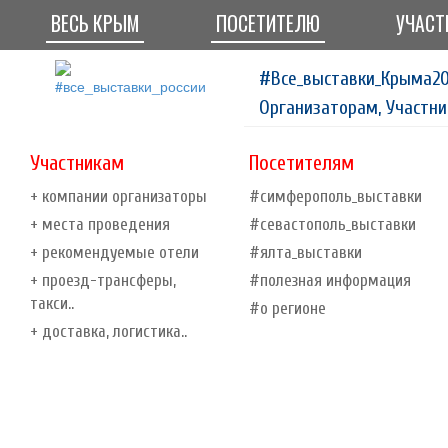
ВЕСЬ КРЫМ
ПОСЕТИТЕЛЮ
УЧАСТ
#Все_выставки_Крыма20
Организаторам, Участни
Участникам
Посетителям
+ компании организаторы
#симферополь_выставки
+ места проведения
#севастополь_выставки
+ рекомендуемые отели
#ялта_выставки
+ проезд-трансферы,
#полезная информация
такси..
#о регионе
+ доставка, логистика..