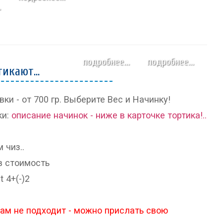
.
подробнее...
подробнее...
икают...
ки - от 700 гр. Выберите Вес и Начинку!
ки:
описание начинок - ниже в карточке тортика!..
 чиз..
в стоимость
t 4+(-)2
Вам не подходит - можно прислать свою