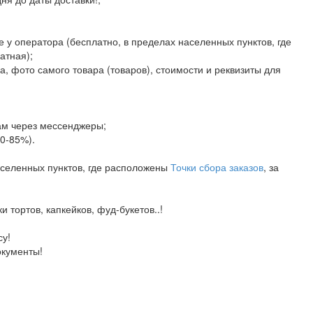
е у оператора (бесплатно, в пределах населенных пунктов, где
атная);
а, фото самого товара (товаров), стоимости и реквизиты для
ам через мессенджеры;
80-85%).
аселенных пунктов, где расположены
Точки сбора заказов
, за
тортов, капкейков, фуд-букетов..!
у!
окументы!