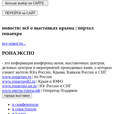
больше выбор на САЙТЕ..
ПЕРЕЙТИ на САЙТ
новости: всё о выставках крыма | портал
ronaexpo
все новости...
РОНАЭКСПО
- это информация конференц-залов, выставочных центров,
деловых центров и мероприятий проводимых вами, о которых
узнают жители Юга России, Крыма, Кавказа России и СНГ.
www.ronaexpo.ru
| по России
www.ronaexpo82.ru
| Крым и ЮФО
www.ronaexpo-ug.ru
| Юг России и СНГ
www.цветы-торты.рф
| Оператор Подарков
города выставки
в симферополе
в севастополе
в в ялте