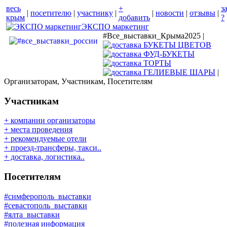
весь
+
з
|
посетителю
|
участнику
|
|
новости
|
отзывы
|
крым
добавить
?
ЭКСПО маркетинг
#Все_выставки_Крыма2025 |
|
Организаторам, Участникам, Посетителям
Участникам
+ компании организаторы
+ места проведения
+ рекомендуемые отели
+ проезд-трансферы, такси..
+ доставка, логистика..
Посетителям
#симферополь_выставки
#севастополь_выставки
#ялта_выставки
#полезная информация