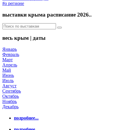
#о регионе
выставки крыма расписание 2026..
весь крым | даты
Январь
Февраль
Март
Апрель
Май
Июнь
Июль
Август
Сентябрь
Октябрь
Ноябрь
Декабрь
подробнее...
подробнее..