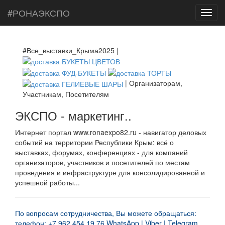
#РОНАЭКСПО
Toggl
navig
#Все_выставки_Крыма2025 |
| Организаторам,
Участникам, Посетителям
ЭКСПО - маркетинг..
Интернет портал www.ronaexpo82.ru - навигатор деловых
событий на территории Республики Крым: всё о
выставках, форумах, конференциях - для компаний
организаторов, участников и посетителей по местам
проведения и инфраструктуре для консолидированной и
успешной работы...
По вопросам сотрудничества, Вы можете обращаться:
телефон: +7 962 454 19 76 WhatsApp | Viber | Telegram