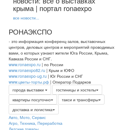
новости: всё о выставках
крыма | портал ronaexpo
все новости...
РОНАЭКСПО
- это информация конференц-залов, выставочных
центров, деловых центров и мероприятий проводимых
вами, о которых узнают жители Юга России, Крыма,
Кавказа России и СНГ.
www.ronaexpo.ru
| по России
www.ronaexpo82.ru
| Крым и ЮФО
www.ronaexpo-ug.ru
| Юг России и СНГ
www.цветы-торты.рф
| Оператор Подарков
города выставки
гостиницы и хостелы
квартиры посуточно
такси и трансферы
доставка и логистика
Авто, Мото, Сервис
Агро, Техника, Переработка
Детские товары