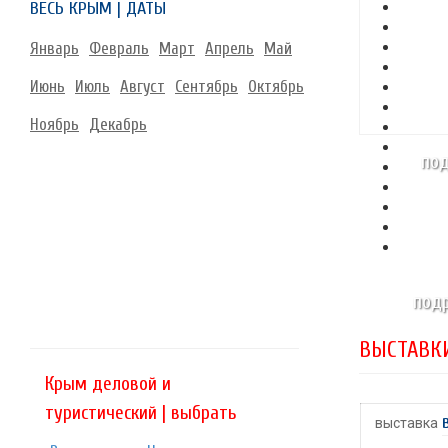
ВЕСЬ КРЫМ | ДАТЫ
Январь
Февраль
Март
Апрель
Май
Июнь
Июль
Август
Сентябрь
Октябрь
Ноябрь
Декабрь
под
подр
ВЫСТАВКИ
Крым деловой и
туристический | выбрать
выставка