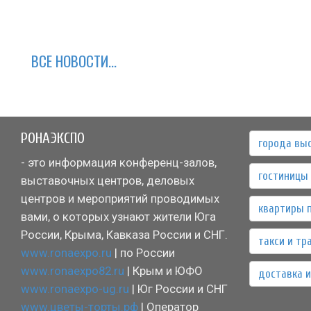
ВСЕ НОВОСТИ...
РОНАЭКСПО
города вы
- это информация конференц-залов,
гостиницы 
выставочных центров, деловых
центров и мероприятий проводимых
квартиры 
вами, о которых узнают жители Юга
России, Крыма, Кавказа России и СНГ.
такси и тр
www.ronaexpo.ru
| по России
www.ronaexpo82.ru
| Крым и ЮФО
доставка и
www.ronaexpo-ug.ru
| Юг России и СНГ
www.цветы-торты.рф
| Оператор