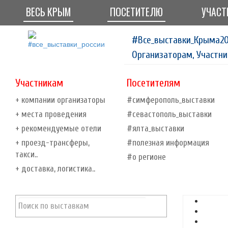
ВЕСЬ КРЫМ
ПОСЕТИТЕЛЮ
УЧАСТ
#Все_выставки_Крыма20
Организаторам, Участни
Участникам
Посетителям
+ компании организаторы
#симферополь_выставки
+ места проведения
#севастополь_выставки
+ рекомендуемые отели
#ялта_выставки
+ проезд-трансферы,
#полезная информация
такси..
#о регионе
+ доставка, логистика..