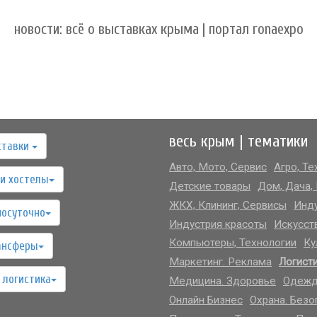
новости: всё о выставках крыма | портал ronaexpo
весь крым | тематики
ставки
Авто, Мото, Сервис
Агро, Те
и хостелы
Детские товары
Дом, Дача,
ЖКХ, Клининг, Сервисы
Инду
посуточно
Индустрия красоты
Искусст
Компьютеры, Технологии
Ку
ансферы
Маркетинг. Реклама
Логист
 логистика
Медицина. Здоровье
Одежд
Онлайн Бизнес
Охрана. Безо