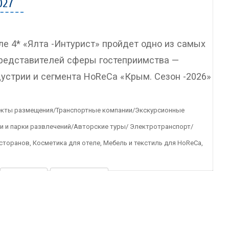
027
ле 4* «Ялта -Интурист» пройдет одно из самых
представителей сферы гостеприимства —
устрии и сегмента HoReCa «Крым. Сезон -2026»
ъекты размещения/Транспортные компании/Экскурсионные
ки и парки развлечений/Авторские туры/ Электротранспорт/
торанов, Косметика для отеле, Мебель и текстиль для HoReCa,
ПОСЕТИТЬ
ПРОЖИВАНИЕ