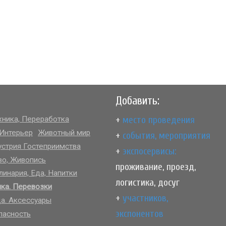
Добавить:
+
место проведения
хника, Переработка
 Интерьер
Животный мир
+
события, мероприятия
стрия Гостеприимства
+
экспосервисы:
во, Живопись
проживание, проезд,
линария, Еда, Напитки
логистика, досуг
ика. Перевозки
+
участников,
а. Аксессуары
экспонентов
пасность