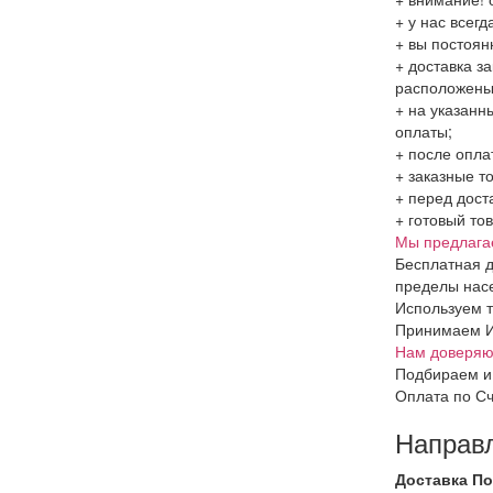
+ у нас всег
+ вы постоян
+ доставка з
расположен
+ на указанн
оплаты;
+ после опла
+ заказные т
+ перед дост
+ готовый то
Мы предлага
Бесплатная д
пределы насе
Используем т
Принимаем Ин
Нам доверяют
Подбираем и
Оплата по Сч
Направ
Доставка По