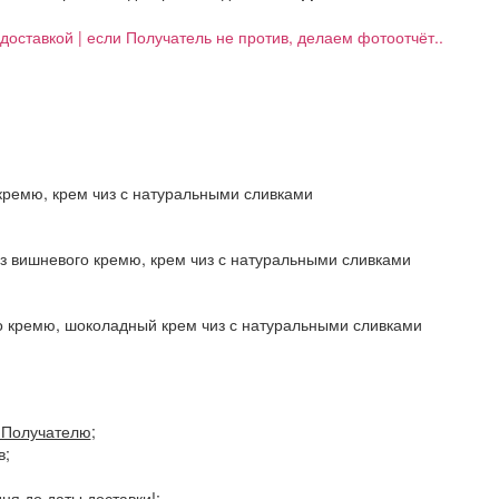
д доставкой | если Получатель не против, делаем фотоотчёт..
кремю, крем чиз с натуральными сливками
з вишневого кремю, крем чиз с натуральными сливками
о кремю, шоколадный крем чиз с натуральными сливками
Получателю
;
в;
я до даты доставки!;