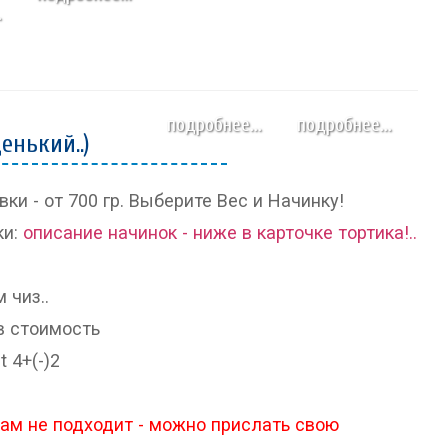
.
подробнее...
подробнее...
енький..)
ки - от 700 гр. Выберите Вес и Начинку!
ки:
описание начинок - ниже в карточке тортика!..
 чиз..
в стоимость
t 4+(-)2
Вам не подходит - можно прислать свою