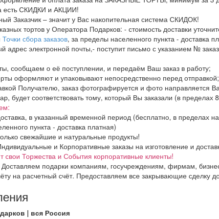
да есть СКИДКИ и АКЦИИ!
ный Заказчик – значит у Вас накопительная система СКИДОК!
аказных тортов у Оператора Подарков:
- стоимость доставки уточнит
ы
Точки сбора заказов
, за пределы населенного пункта - доставка пл
ый адрес электронной почты,- поступит письмо с указанием № заказ
ты, сообщаем о её поступлении, и передаём Ваш заказ в работу;
орты оформляют и упаковывают непосредственно перед отправкой;
авкой Получателю, заказ фотографируется и фото направляется В
вар, будет соответствовать тому, который Вы заказали (в пределах 
ем:
оставка, в указанный временной период (бесплатно, в пределах н
ленного пункта - доставка платная)
олько свежайшие и натуральные продукты!
дивидуальные и Корпоративные заказы на изготовление и доставки 
 свои Торжества и События корпоративные клиенты!
 Доставляем подарки компаниям, госучреждениям, фирмам, бизнес
ёту на расчетный счёт. Предоставляем все закрывающие сделку д
ления
дарков | вся Россия