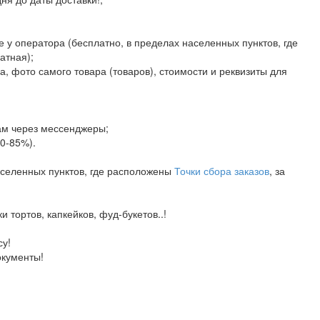
е у оператора (бесплатно, в пределах населенных пунктов, где
атная);
а, фото самого товара (товаров), стоимости и реквизиты для
ам через мессенджеры;
80-85%).
аселенных пунктов, где расположены
Точки сбора заказов
, за
тортов, капкейков, фуд-букетов..!
у!
окументы!