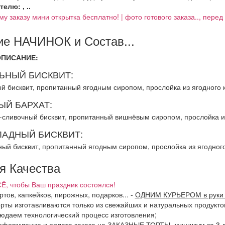
елю: , ..
му заказу мини открытка бесплатно! | фото готового заказа.., пере
е НАЧИНОК и Состав...
ОПИСАНИЕ:
ЬНЫЙ БИСКВИТ:
й бисквит, пропитанный ягодным сиропом, прослойка из ягодного 
ЫЙ БАРХАТ:
-сливочный бисквит, пропитанный вишнёвым сиропом, прослойка и
АДНЫЙ БИСКВИТ:
ый бисквит, пропитанный ягодным сиропом, прослойка из ягодног
я Качества
Ё, чтобы Ваш праздник состоялся!
ртов, капкейков, пирожных, подарков...
-
ОДНИМ КУРЬЕРОМ в руки 
орты изготавливаются только из свежайших и натуральных продукто
людаем технологический процесс изготовления;
оформление и оплата заказа на ЗАКАЗНЫЕ ТОРТЫ, минимум за 3 дн