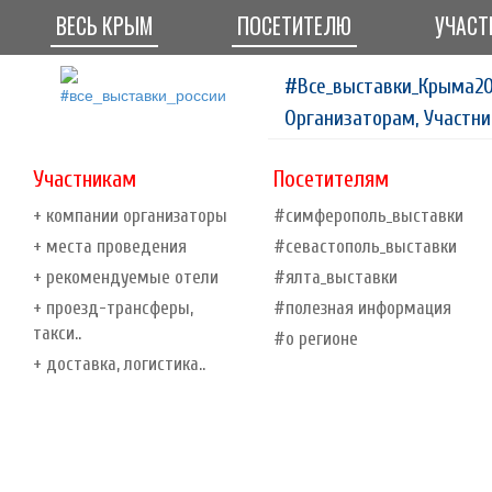
ВЕСЬ КРЫМ
ПОСЕТИТЕЛЮ
УЧАСТ
#Все_выставки_Крыма20
Организаторам, Участни
Участникам
Посетителям
+ компании организаторы
#симферополь_выставки
+ места проведения
#севастополь_выставки
+ рекомендуемые отели
#ялта_выставки
+ проезд-трансферы,
#полезная информация
такси..
#о регионе
+ доставка, логистика..