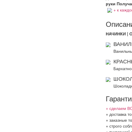
руки Получат
+ к каждо
Описани
НАЧИНКИ | 
ВАНИЛ
Ванильны
КРАСН
Бархатно
ШОКОЛ
Шоколадн
Гаранти
+ сделаем ВС
+ доставка то
+ заказные т
+ строго соб
+ внимание! 