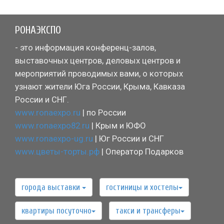
РОНАЭКСПО
- это информация конференц-залов,
выставочных центров, деловых центров и
мероприятий проводимых вами, о которых
узнают жители Юга России, Крыма, Кавказа
России и СНГ.
www.ronaexpo.ru
| по России
www.ronaexpo82.ru
| Крым и ЮФО
www.ronaexpo-ug.ru
| Юг России и СНГ
www.цветы-торты.рф
| Оператор Подарков
города выставки
гостиницы и хостелы
квартиры посуточно
такси и трансферы