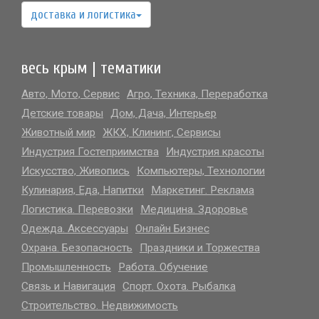
доставка и логистика
весь крым | тематики
Авто, Мото, Сервис
Агро, Техника, Переработка
Детские товары
Дом, Дача, Интерьер
Животный мир
ЖКХ, Клининг, Сервисы
Индустрия Гостеприимства
Индустрия красоты
Искусство, Живопись
Компьютеры, Технологии
больше выбор на САЙТЕ..
Кулинария, Еда, Напитки
Маркетинг. Реклама
Логистика. Перевозки
Медицина. Здоровье
Одежда. Аксессуары
Онлайн Бизнес
Охрана. Безопасность
Праздники и Торжества
Промышленность
Работа. Обучение
Связь и Навигация
Спорт. Охота. Рыбалка
Строительство. Недвижимость