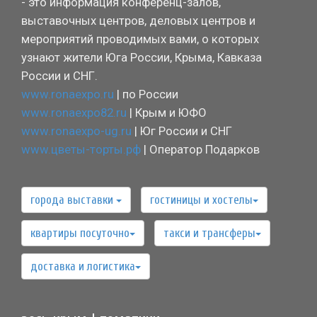
- это информация конференц-залов,
выставочных центров, деловых центров и
мероприятий проводимых вами, о которых
узнают жители Юга России, Крыма, Кавказа
России и СНГ.
www.ronaexpo.ru
| по России
www.ronaexpo82.ru
| Крым и ЮФО
www.ronaexpo-ug.ru
| Юг России и СНГ
www.цветы-торты.рф
| Оператор Подарков
города выставки
гостиницы и хостелы
квартиры посуточно
такси и трансферы
доставка и логистика