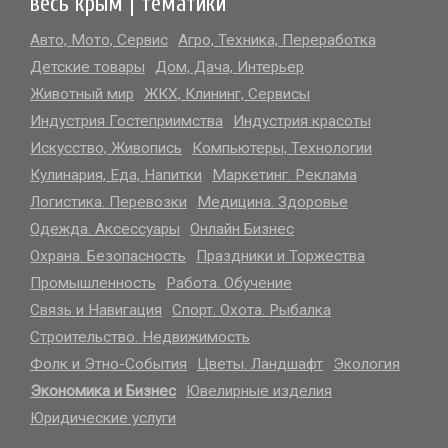
весь крым | тематики
Авто, Мото, Сервис
Агро, Техника, Переработка
Детские товары
Дом, Дача, Интерьер
Животный мир
ЖКХ, Клининг, Сервисы
Индустрия Гостеприимства
Индустрия красоты
Искусство, Живопись
Компьютеры, Технологии
больше выбор на САЙТЕ..
Кулинария, Еда, Напитки
Маркетинг. Реклама
Логистика. Перевозки
Медицина. Здоровье
Одежда. Аксессуары
Онлайн Бизнес
Охрана. Безопасность
Праздники и Торжества
Промышленность
Работа. Обучение
Связь и Навигация
Спорт. Охота. Рыбалка
Строительство. Недвижимость
Фолк и Этно-События
Цветы. Ландшафт
Экология
Экономика и Бизнес
Ювелирные изделия
Юридические услуги