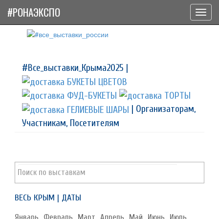
#РОНАЭКСПО
Toggl
navig
#Все_выставки_Крыма2025 |
| Организаторам,
Участникам, Посетителям
ВЕСЬ КРЫМ | ДАТЫ
Январь
Февраль
Март
Апрель
Май
Июнь
Июль