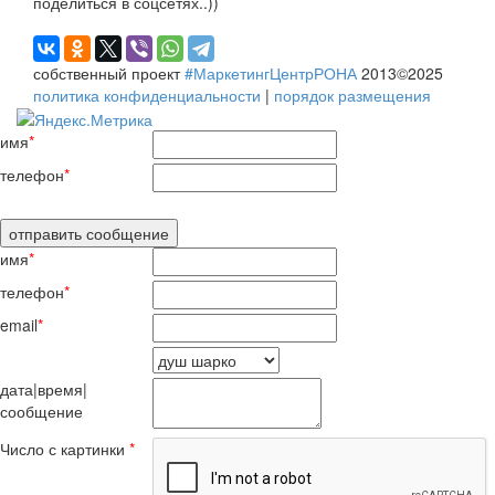
поделиться в соцсетях..))
собственный проект
#МаркетингЦентрРОНА
2013©2025
политика конфиденциальности
|
порядок размещения
имя
*
телефон
*
имя
*
телефон
*
email
*
дата|время|
сообщение
Число с картинки
*