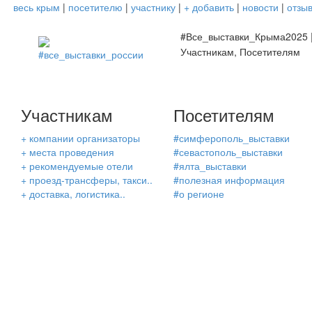
весь крым
|
посетителю
|
участнику
|
+ добавить
|
новости
|
отзы
#Все_выставки_Крыма2025 
Участникам, Посетителям
Участникам
Посетителям
+ компании организаторы
#симферополь_выставки
+ места проведения
#севастополь_выставки
+ рекомендуемые отели
#ялта_выставки
+ проезд-трансферы, такси..
#полезная информация
+ доставка, логистика..
#о регионе