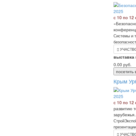
с 10 по 12 
«Безопасно
конференц
Системы и т
безопасност
УЧАСТВ
выставка
0.00
руб.
посетить 
Крым Ур
с 10 по 12 
развитию т
зарубежья.
СтройЭкспоК
презентации
УЧАСТВ