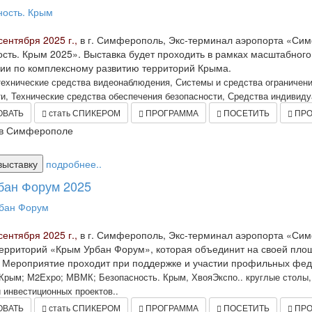
сентября 2025 г.,
в г. Симферополь, Экс-терминал аэропорта «Сим
сть. Крым 2025». Выставка будет проходить в рамках масштабно
ии по комплексному развитию территорий Крыма.
ехнические средства видеонаблюдения, Системы и средства ограничени
и, Технические средства обеспечения безопасности, Средства индивиду
ОВАТЬ
стать СПИКЕРОМ
ПРОГРАММА
ПОСЕТИТЬ
ПРО
в Симферополе
выставку
подробнее..
бан Форум 2025
сентября 2025 г.,
в г. Симферополь, Экс-терминал аэропорта «Сим
ерриторий «Крым Урбан Форум», которая объединит на своей площ
 Мероприятие проходит при поддержке и участии профильных фед
рым; М2Expо; МВМК; Безопасность. Крым, ХвояЭкспо.. круглые столы, 
 инвестиционных проектов..
ОВАТЬ
стать СПИКЕРОМ
ПРОГРАММА
ПОСЕТИТЬ
ПРО