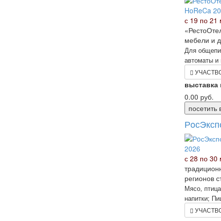
с 19 по 21 
«РестоОтел
мебели и д
Для общепит
автоматы и 
УЧАСТВ
выставка
0.00
руб.
посетить 
РoсЭксп
с 28 по 30 
традиционн
регионов с
Мясо, птица
напитки; Пи
УЧАСТВ