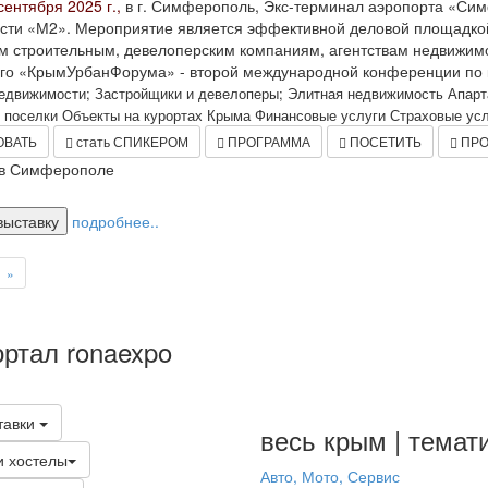
сентября 2025 г.,
в г. Симферополь, Экс-терминал аэропорта «Си
ти «М2». Мероприятие является эффективной деловой площадкой,
 строительным, девелоперским компаниям, агентствам недвижимос
го «КрымУрбанФорума» - второй международной конференции по к
недвижимости; Застройщики и девелоперы; Элитная недвижимость Апар
поселки Объекты на курортах Крыма Финансовые услуги Страховые услу
ОВАТЬ
стать СПИКЕРОМ
ПРОГРАММА
ПОСЕТИТЬ
ПРО
в Симферополе
выставку
подробнее..
»
ортал ronaexpo
тавки
весь крым | темат
и хостелы
Авто, Мото, Сервис