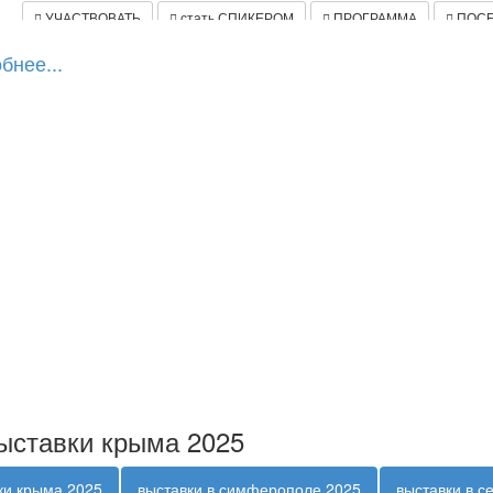
УЧАСТВОВАТЬ
стать СПИКЕРОМ
ПРОГРАММА
ПОСЕ
бнее...
подробнее
СтройЭкспоКрым 2026
с 15 по 17 октября 2026 г.,
в отеле «Ялта – Интурист» при подд
Строительные материалы для домостроения. Отделочные материалы и 
УЧАСТВОВАТЬ
стать СПИКЕРОМ
ПРОГРАММА
ПОСЕ
подробнее
ыставки крыма 2025
ки крыма 2025
выставки в симферополе 2025
выставки в с