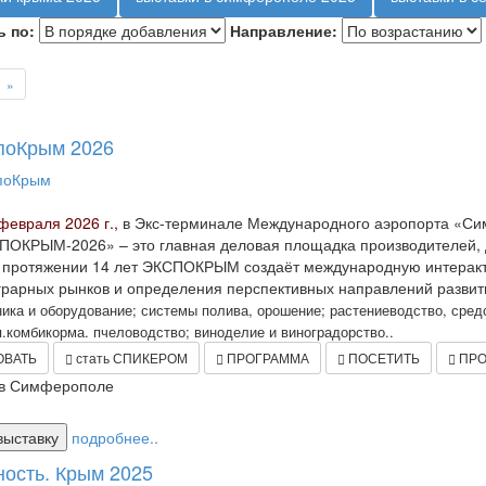
 по:
Направление:
»
поКрым 2026
 февраля 2026 г.,
в Экс-терминале Международного аэропорта «Си
ОКРЫМ-2026» – это главная деловая площадка производителей, д
а протяжении 14 лет ЭКСПОКРЫМ создаёт международную интеракт
рарных рынков и определения перспективных направлений развит
ика и оборудование; системы полива, орошение; растениеводство, сред
.комбикорма. пчеловодство; виноделие и виноградорство..
ОВАТЬ
стать СПИКЕРОМ
ПРОГРАММА
ПОСЕТИТЬ
ПРО
в Симферополе
выставку
подробнее..
ность. Крым 2025