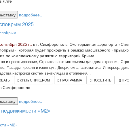
в Ялте
выставку
подробнее..
споКрым 2025
сентября 2025 г.,
в г. Симферополь, Экс-терминал аэропорта «Си
поКрым», которая будет проходить в рамках масштабного «КрымУ
ия по комплексному развитию территорий Крыма.
тво и проектирование, Строительные материалы для домостроения, Стр
во, Фасады, кровля и изоляция, Двери, окна, автоматика, Интерьер, дек
едства настройки систем вентиляции и отопления...
ОВАТЬ
стать СПИКЕРОМ
ПРОГРАММА
ПОСЕТИТЬ
ПРО
в Симферополе
выставку
подробнее..
 недвижимости «М2»