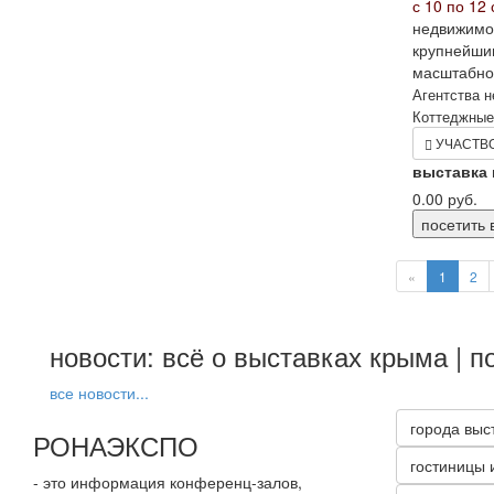
с 10 по 12 
недвижимос
крупнейшим
масштабно
Агентства 
Коттеджные 
УЧАСТВ
выставка
0.00
руб.
посетить 
«
1
2
новости: всё о выставках крыма | п
все новости...
города выс
РОНАЭКСПО
гостиницы 
- это информация конференц-залов,