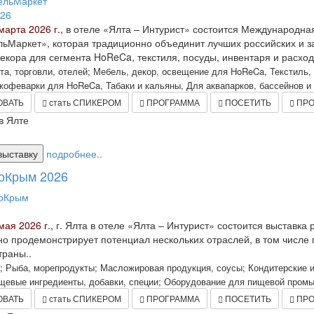
марта 2026 г.,
в отеле «Ялта – Интурист» состоится Международна
ьМаркет», которая традиционно объединит лучших российских и з
екора для сегмента HoReCa, текстиля, посуды, инвентаря и расхо
а, торговли, отелей; Мебель, декор, освещение для HoReCa, Текстиль, 
кофеварки для HoReCa, Табаки и кальяны, Для аквапарков, бассейнов и с
ОВАТЬ
стать СПИКЕРОМ
ПРОГРАММА
ПОСЕТИТЬ
ПРО
в Ялте
выставку
подробнее..
оКрым 2026
мая 2026 г.,
г. Ялта в отеле «Ялта – Интурист» состоится выставк
о продемонстрирует потенциал нескольких отраслей, в том числ
траны..
; Рыба, морепродукты; Масложировая продукция, соусы; Кондитерские 
щевые ингредиенты, добавки, специи; Оборудование для пищевой промы
ОВАТЬ
стать СПИКЕРОМ
ПРОГРАММА
ПОСЕТИТЬ
ПРО