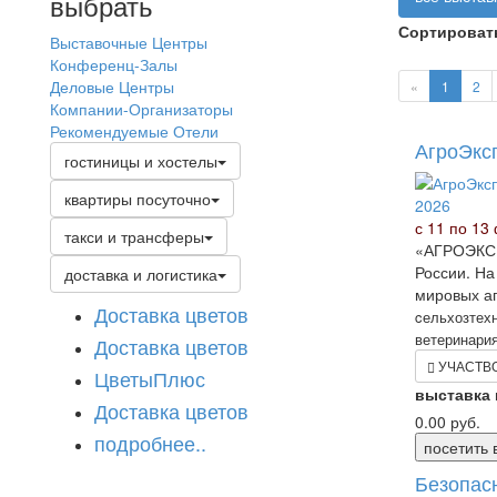
выбрать
Сортировать
Выставочные Центры
Конференц-Залы
Деловые Центры
«
1
2
Компании-Организаторы
Рекомендуемые Отели
АгроЭкс
гостиницы и хостелы
квартиры посуточно
с 11 по 13
такси и трансферы
«АГРОЭКСП
России. Н
доставка и логистика
мировых аг
Доставка цветов
cельхозтехн
ветеринария
Доставка цветов
УЧАСТВ
ЦветыПлюс
выставка
Доставка цветов
0.00
руб.
подробнее..
посетить 
Безопас