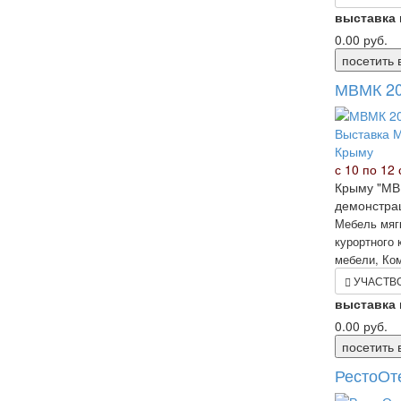
выставка
0.00
руб.
посетить 
МВМК 20
с 10 по 12 
Крыму "МВМ
демонстрац
Мебель мягк
курортного 
мебели, Ко
УЧАСТВ
выставка
0.00
руб.
посетить 
РестоОт