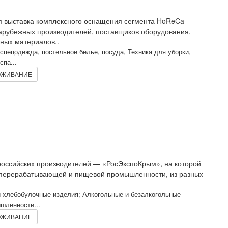
я выставка комплексного оснащения сегмента HoReCa –
арубежных производителей, поставщиков оборудования,
дных материалов..
спецодежда, постельное белье, посуда, Техника для уборки,
па...
ЖИВАНИЕ
а российских производителей — «РосЭкспоКрым», на которой
е перерабатывающей и пищевой промышленности, из разных
и хлебобулочные изделия; Алкогольные и безалкогольные
шленности...
ЖИВАНИЕ