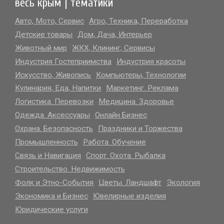
весь крым | тематики
Авто, Мото, Сервис
Агро, Техника, Переработка
Детские товары
Дом, Дача, Интерьер
Животный мир
ЖКХ, Клининг, Сервисы
Индустрия Гостеприимства
Индустрия красоты
Искусство, Живопись
Компьютеры, Технологии
больше выбор на САЙТЕ..
Кулинария, Еда, Напитки
Маркетинг. Реклама
Логистика. Перевозки
Медицина. Здоровье
Одежда. Аксессуары
Онлайн Бизнес
Охрана. Безопасность
Праздники и Торжества
Промышленность
Работа. Обучение
Связь и Навигация
Спорт. Охота. Рыбалка
Строительство. Недвижимость
Фолк и Этно-События
Цветы. Ландшафт
Экология
Экономика и Бизнес
Ювелирные изделия
Юридические услуги