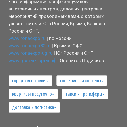
- это информация конференц-залов,
выставочных центров, деловых центров и
мероприятий проводимых вами, о которых
узнают жители Юга России, Крыма, Кавказа
России и СНГ.
www.ronaexpo.ru
| по России
www.ronaexpo82.ru
| Крым и ЮФО
www.ronaexpo-ug.ru
| Юг России и СНГ
www.цветы-торты.рф
| Оператор Подарков
города выставки
гостиницы и хостелы
квартиры посуточно
такси и трансферы
доставка и логистика