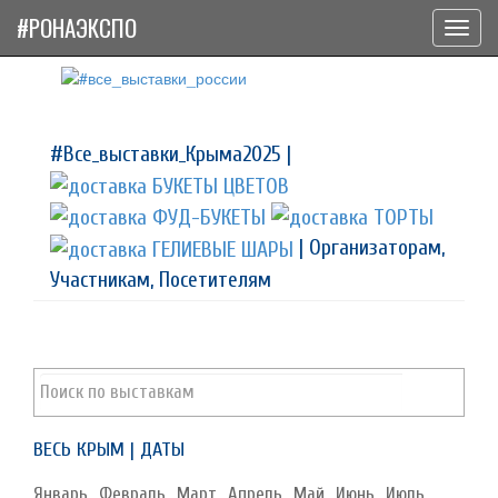
#РОНАЭКСПО
Toggl
navig
#Все_выставки_Крыма2025 |
| Организаторам,
Участникам, Посетителям
ВЕСЬ КРЫМ | ДАТЫ
Январь
Февраль
Март
Апрель
Май
Июнь
Июль