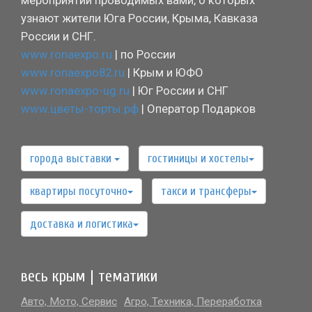
мероприятий проводимых вами, о которых
узнают жители Юга России, Крыма, Кавказа
России и СНГ.
www.ronaexpo.ru
| по России
www.ronaexpo82.ru
| Крым и ЮФО
www.ronaexpo-ug.ru
| Юг России и СНГ
www.цветы-торты.рф
| Оператор Подарков
города выставки
гостиницы и хостелы
квартиры посуточно
такси и трансферы
доставка и логистика
весь крым | тематики
Авто, Мото, Сервис
Агро, Техника, Переработка