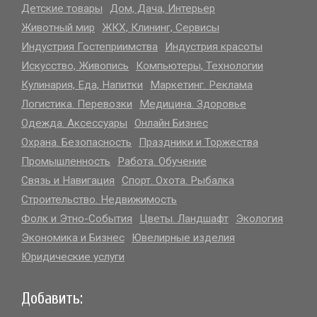
Детские товары
Дом, Дача, Интерьер
Животный мир
ЖКХ, Клининг, Сервисы
Индустрия Гостеприимства
Индустрия красоты
Искусство, Живопись
Компьютеры, Технологии
больше выбор на САЙТЕ..
Кулинария, Еда, Напитки
Маркетинг. Реклама
Логистика. Перевозки
Медицина. Здоровье
Одежда. Аксессуары
Онлайн Бизнес
Охрана. Безопасность
Праздники и Торжества
Промышленность
Работа. Обучение
Связь и Навигация
Спорт. Охота. Рыбалка
Строительство. Недвижимость
Фолк и Этно-События
Цветы. Ландшафт
Экология
Экономика и Бизнес
Ювелирные изделия
Юридические услуги
Добавить: