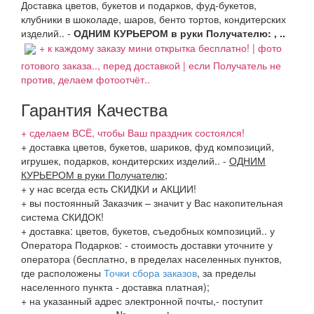
Доставка цветов, букетов и подарков, фуд-букетов,
клубники в шоколаде, шаров, бенто тортов, кондитерских
изделий.. -
ОДНИМ КУРЬЕРОМ в руки Получателю: , ..
+ к каждому заказу мини открытка бесплатно! | фото
готового заказа.., перед доставкой | если Получатель не
против, делаем фотоотчёт..
Гарантия Качества
+ сделаем ВСЁ, чтобы Ваш праздник состоялся!
+ доставка цветов, букетов, шариков, фуд композиций,
игрушек, подарков, кондитерских изделий..
-
ОДНИМ
КУРЬЕРОМ в руки Получателю
;
+ у нас всегда есть СКИДКИ и АКЦИИ!
+ вы постоянный Заказчик – значит у Вас накопительная
система СКИДОК!
+ доставка: цветов, букетов, съедобных композиций.. у
Оператора Подарков:
- стоимость доставки уточните у
оператора (бесплатно, в пределах населенных пунктов,
где расположены
Точки сбора заказов
, за пределы
населенного пункта - доставка платная);
+ на указанный адрес электронной почты,- поступит