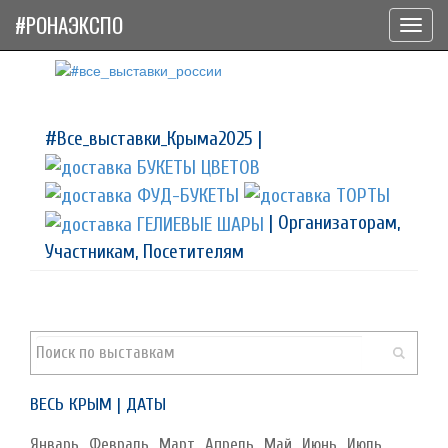
#РОНАЭКСПО
Toggl
navig
#Все_выставки_Крыма2025 |
| Организаторам,
Участникам, Посетителям
ВЕСЬ КРЫМ | ДАТЫ
Январь
Февраль
Март
Апрель
Май
Июнь
Июль