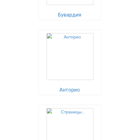
Бувардия
Анторио