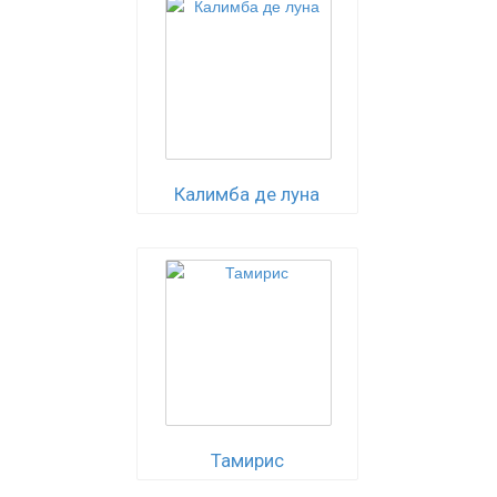
Калимба де луна
Тамирис