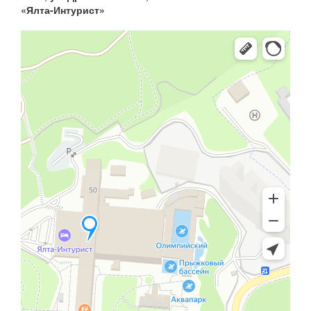
«Ялта-Интурист»