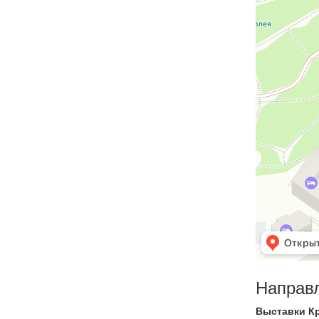
Направ
Выставки К