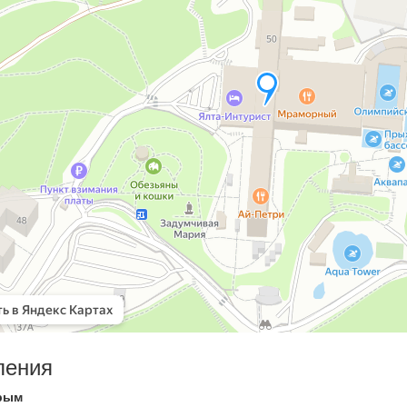
ления
рым