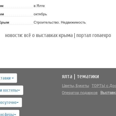
ым
в Ялте
ым
октябрь
 Крым
Строительство. Недвижимость
новости: всё о выставках крыма | портал ronaexpo
ялта | тематики
ставки
Цветы, Букеты
ТОРТЫ с Дос
и хостелы
Оператор подарков
Выставк
посуточно
ансферы