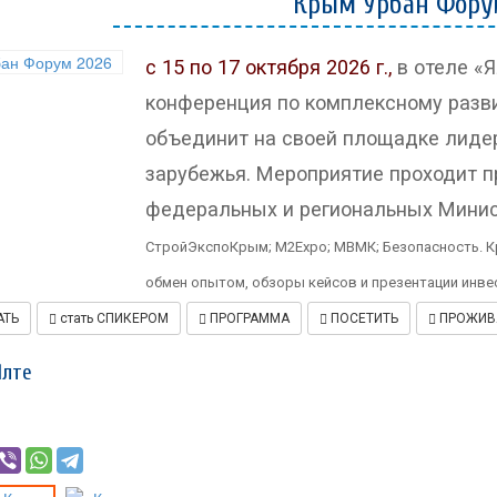
Крым Урбан Фору
стать СПИКЕРОМ
ПРОГРАММА
с 15 по 17 октября 2026 г.,
в отеле «Я
ПОСЕТИТЬ
конференция по комплексному разв
ПРОЖИВАНИЕ
объединит на своей площадке лидер
зарубежья. Мероприятие проходит п
федеральных и региональных Минис
СтройЭкспоКрым; М2Expо; МВМК; Безопасность. Кр
обмен опытом, обзоры кейсов и презентации инве
АТЬ
стать СПИКЕРОМ
ПРОГРАММА
ПОСЕТИТЬ
ПРОЖИВ
Ялте