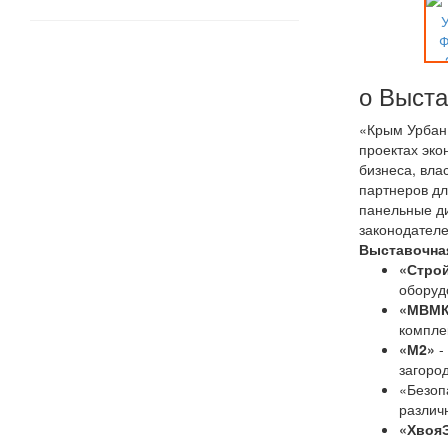
о Выста
«Крым Урбан 
проектах эко
бизнеса, вла
партнеров дл
панельные ди
законодателе
Выставочная
«Стро
оборуд
«МВМК
компле
«М2»
-
загоро
«Безоп
различ
«Хвоя