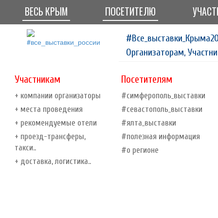
ВЕСЬ КРЫМ
ПОСЕТИТЕЛЮ
УЧАСТ
#Все_выставки_Крыма20
Организаторам, Участни
Участникам
Посетителям
+ компании организаторы
#симферополь_выставки
+ места проведения
#севастополь_выставки
+ рекомендуемые отели
#ялта_выставки
+ проезд-трансферы,
#полезная информация
такси..
#о регионе
+ доставка, логистика..