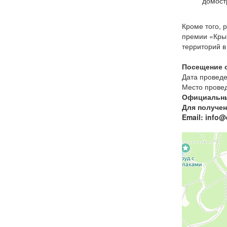
домост
Кроме того, 
премии «Крым
территорий в
Посещение о
Дата проведе
Место провед
Официальны
Для получен
Email: info