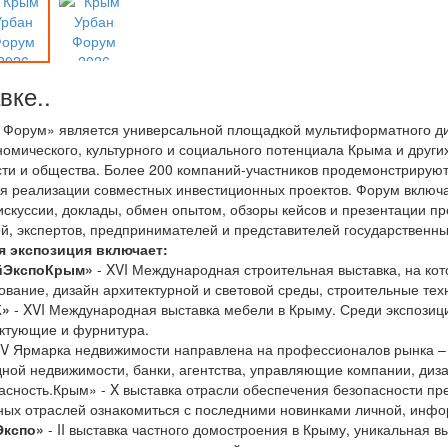
вке..
Форум» является универсальной площадкой мультиформатного диа
номического, культурного и социального потенциала Крыма и други
сти и общества. Более 200 компаний-участников продемонстрируют
я реализации совместных инвестиционных проектов. Форум включа
скуссии, доклады, обмен опытом, обзоры кейсов и презентации пр
й, экспертов, предпринимателей и представителей государственн
 экспозиция включает:
йЭкспоКрым»
- XVI Международная строительная выставка, на ко
ование, дизайн архитектурной и световой среды, строительные те
»
- XVI Международная выставка мебели в Крыму. Среди экспозици
ктующие и фурнитура.
 V Ярмарка недвижимости направлена на профессионалов рынка – 
дной недвижимости, банки, агентства, управляющие компании, диз
асность.Крым» - X выставка отрасли обеспечения безопасности п
ных отраслей ознакомиться с последними новинками личной, инфо
Экспо»
- II выставка частного домостроения в Крыму, уникальная