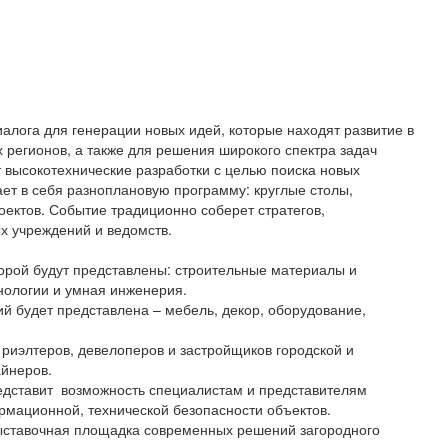
лога для генерации новых идей, которые находят развитие в
х регионов, а также для решения широкого спектра задач
 высокотехнические разработки с целью поиска новых
ет в себя разноплановую программу: круглые столы,
оектов. Событие традиционно соберет стратегов,
ых учреждений и ведомств.
торой будут представлены: строительные материалы и
хнологии и умная инженерия.
й будет представлена – мебель, декор, оборудование,
риэлтеров, девелоперов и застройщиков городской и
айнеров.
редставит возможность специалистам и представителям
рмационной, технической безопасности объектов.
 выставочная площадка современных решений загородного