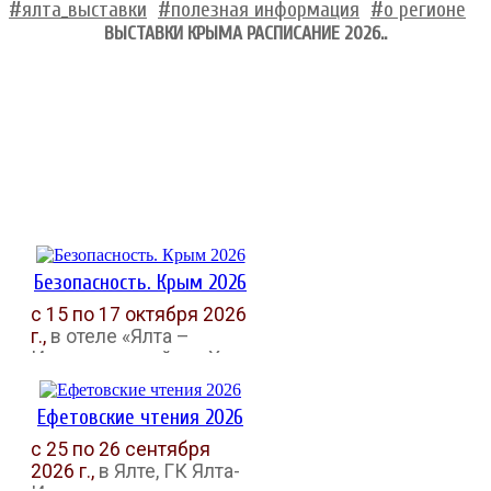
#ялта_выставки
#полезная информация
#о регионе
ВЫСТАВКИ КРЫМА РАСПИСАНИЕ 2026..
Безопасность. Крым 2026
с 15 по 17 октября 2026
г.,
в отеле «Ялта –
Интурист» пройдет X
Юбилейная выставка
комплексной
Ефетовские чтения 2026
безопасности
«Безопасность.Крым»,
с 25 по 26 сентября
которая нацелена
2026 г.,
в Ялте, ГК Ялта-
ознакомить