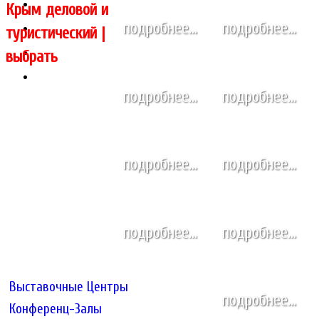
ПРОГРАММА
ПОСЕТИТЬ
Крым деловой и
ПРОЖИВАНИЕ
подробнее...
подробнее...
туристический |
выбрать
подробнее...
подробнее...
подробнее...
подробнее...
подробнее...
подробнее...
Выставочные Центры
подробнее...
Конференц-Залы