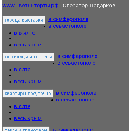
www.цветы-торты.рф
| Оператор Подарков
в симферополе
города выставки
в севастополе
в в ялте
весь крым
в симферополе
гостиницы и хостелы
в севастополе
в ялте
весь крым
в симферополе
квартиры посуточно
в севастополе
в ялте
весь крым
больше выбор на САЙТЕ..
в симферополе
такси и трансферы