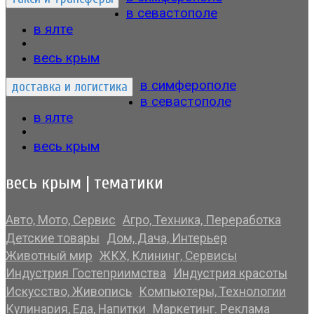
в севастополе
в ялте
весь крым
в симферополе
доставка и логистика
в севастополе
в ялте
весь крым
весь крым | тематики
Авто, Мото, Сервис
Агро, Техника, Переработка
Детские товары
Дом, Дача, Интерьер
Животный мир
ЖКХ, Клининг, Сервисы
Индустрия Гостеприимства
Индустрия красоты
Искусство, Живопись
Компьютеры, Технологии
Кулинария, Еда, Напитки
Маркетинг. Реклама